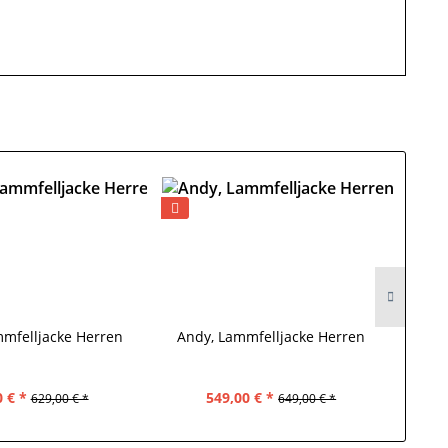
mmfelljacke Herren
Andy, Lammfelljacke Herren
Jo
 € *
549,00 € *
629,00 € *
649,00 € *