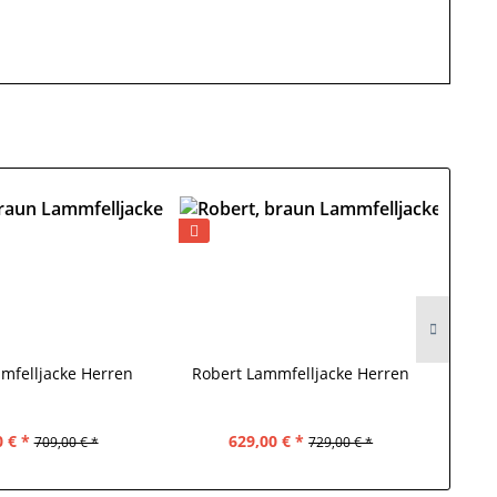
mfelljacke Herren
Robert Lammfelljacke Herren
Oliv
 € *
629,00 € *
709,00 € *
729,00 € *